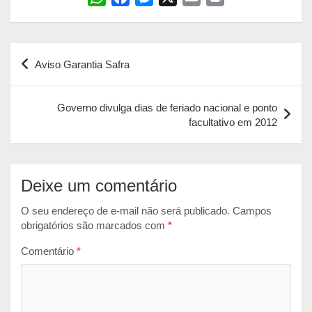
h
a
e
m
r
a
c
s
a
i
Navegação
t
e
s
i
n
Aviso Garantia Safra
s
b
e
l
t
de
A
o
n
Post
p
o
g
Governo divulga dias de feriado nacional e ponto
facultativo em 2012
p
k
e
r
Deixe um comentário
O seu endereço de e-mail não será publicado.
Campos
obrigatórios são marcados com
*
Comentário
*