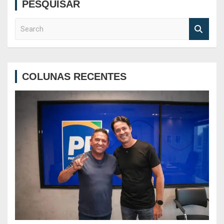
PESQUISAR
S
e
a
r
c
COLUNAS RECENTES
h