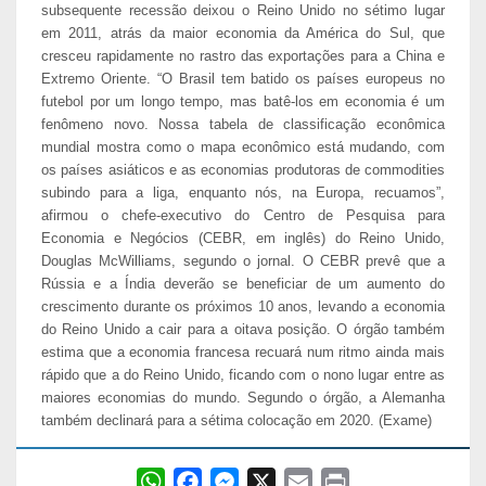
subsequente recessão deixou o Reino Unido no sétimo lugar
em 2011, atrás da maior economia da América do Sul, que
cresceu rapidamente no rastro das exportações para a China e
Extremo Oriente. “O Brasil tem batido os países europeus no
futebol por um longo tempo, mas batê-los em economia é um
fenômeno novo. Nossa tabela de classificação econômica
mundial mostra como o mapa econômico está mudando, com
os países asiáticos e as economias produtoras de commodities
subindo para a liga, enquanto nós, na Europa, recuamos”,
afirmou o chefe-executivo do Centro de Pesquisa para
Economia e Negócios (CEBR, em inglês) do Reino Unido,
Douglas McWilliams, segundo o jornal. O CEBR prevê que a
Rússia e a Índia deverão se beneficiar de um aumento do
crescimento durante os próximos 10 anos, levando a economia
do Reino Unido a cair para a oitava posição. O órgão também
estima que a economia francesa recuará num ritmo ainda mais
rápido que a do Reino Unido, ficando com o nono lugar entre as
maiores economias do mundo. Segundo o órgão, a Alemanha
também declinará para a sétima colocação em 2020. (Exame)
W
F
M
X
E
P