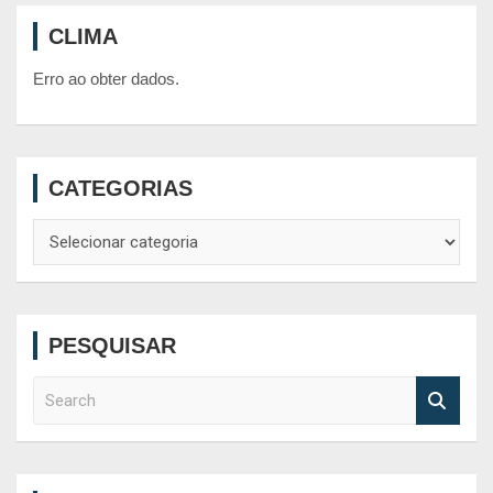
CLIMA
Erro ao obter dados.
CATEGORIAS
Categorias
PESQUISAR
S
e
a
r
c