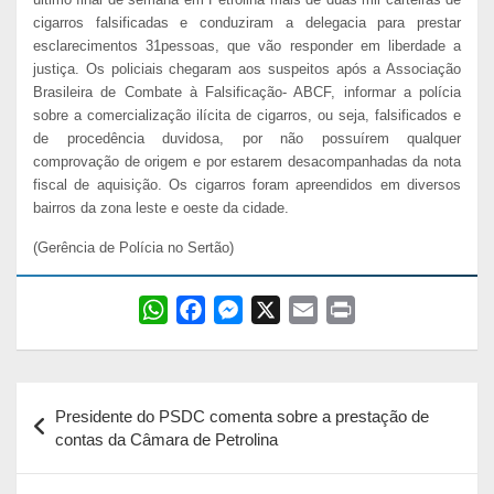
cigarros falsificadas e conduziram a delegacia para prestar
esclarecimentos 31pessoas, que vão responder em liberdade a
justiça. Os policiais chegaram aos suspeitos após a Associação
Brasileira de Combate à Falsificação- ABCF, informar a polícia
sobre a comercialização ilícita de cigarros, ou seja, falsificados e
de procedência duvidosa, por não possuírem qualquer
comprovação de origem e por estarem desacompanhadas da nota
fiscal de aquisição. Os cigarros foram apreendidos em diversos
bairros da zona leste e oeste da cidade.
(Gerência de Polícia no Sertão)
W
F
M
X
E
P
h
a
e
m
r
a
c
s
a
i
Navegação
t
e
s
i
n
Presidente do PSDC comenta sobre a prestação de
s
b
e
l
t
de
contas da Câmara de Petrolina
A
o
n
Post
p
o
g