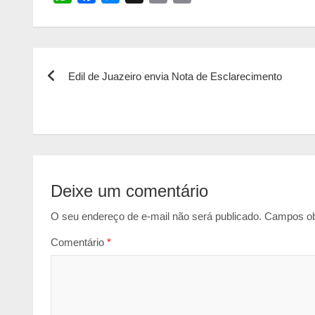
h
a
e
m
r
a
c
s
a
i
t
e
s
i
n
Navegação
s
b
e
l
t
Edil de Juazeiro envia Nota de Esclarecimento
de
A
o
n
p
o
g
Post
p
k
e
r
Deixe um comentário
O seu endereço de e-mail não será publicado.
Campos ob
Comentário
*