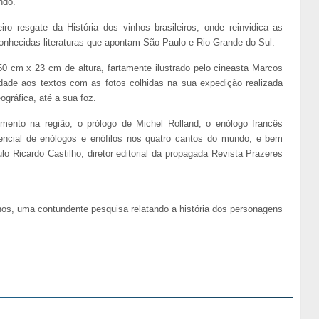
ndo.
ro resgate da História dos vinhos brasileiros, onde reinvidica as
conhecidas literaturas que apontam São Paulo e Rio Grande do Sul.
50 cm x 23 cm de altura, fartamente ilustrado pelo cineasta Marcos
idade aos textos com as fotos colhidas na sua expedição realizada
ográfica, até a sua foz.
egmento na região, o prólogo de Michel Rolland, o enólogo francês
ncial de enólogos e enófilos nos quatro cantos do mundo; e bem
o Ricardo Castilho, diretor editorial da propagada Revista Prazeres
os, uma contundente pesquisa relatando a história dos personagens