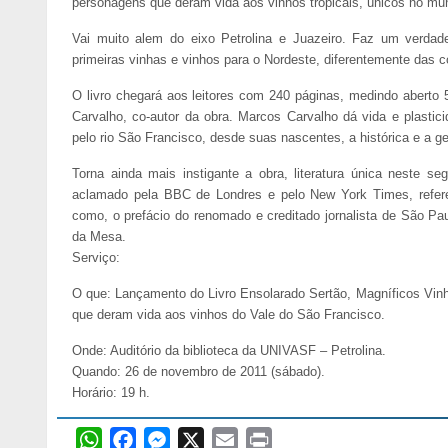
personagens que deram vida aos vinhos tropicais, únicos no mu
Vai muito alem do eixo Petrolina e Juazeiro. Faz um verdadei
primeiras vinhas e vinhos para o Nordeste, diferentemente das 
O livro chegará aos leitores com 240 páginas, medindo aberto 
Carvalho, co-autor da obra. Marcos Carvalho dá vida e plastic
pelo rio São Francisco, desde suas nascentes, a histórica e a ge
Torna ainda mais instigante a obra, literatura única neste s
aclamado pela BBC de Londres e pelo New York Times, refere
como, o prefácio do renomado e creditado jornalista de São Paul
da Mesa.
Serviço:
O que: Lançamento do Livro Ensolarado Sertão, Magníficos Vinh
que deram vida aos vinhos do Vale do São Francisco.
Onde: Auditório da biblioteca da UNIVASF – Petrolina.
Quando: 26 de novembro de 2011 (sábado).
Horário: 19 h.
W
F
M
X
E
P