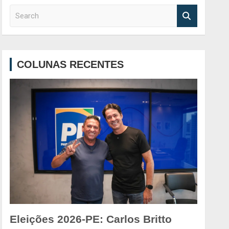
S
e
a
r
c
COLUNAS RECENTES
h
Eleições 2026-PE: Carlos Britto