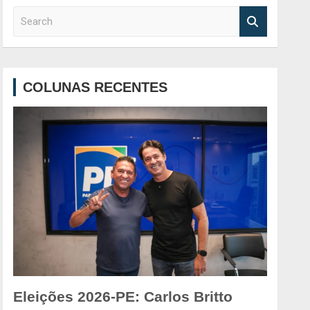
S
e
a
r
c
COLUNAS RECENTES
h
Eleições 2026-PE: Carlos Britto