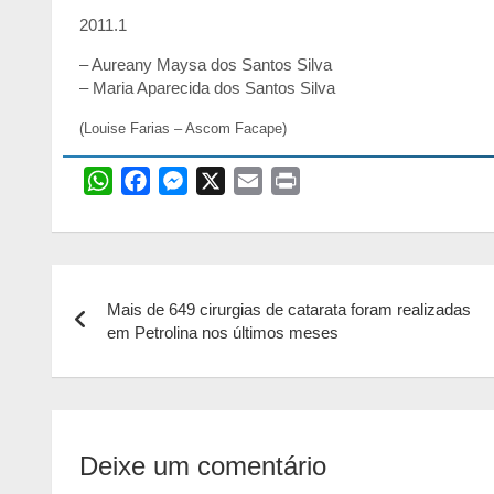
2011.1
– Aureany Maysa dos Santos Silva
– Maria Aparecida dos Santos Silva
(Louise Farias – Ascom Facape)
W
F
M
X
E
P
h
a
e
m
r
a
c
s
a
i
t
e
s
i
n
Navegação
s
b
e
l
t
Mais de 649 cirurgias de catarata foram realizadas
de
A
o
n
em Petrolina nos últimos meses
p
o
g
Post
p
k
e
r
Deixe um comentário