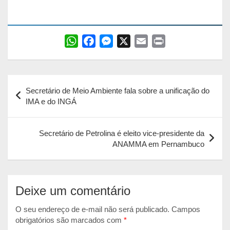
W
F
M
X
E
P
h
a
e
m
r
a
c
s
a
i
Navegação
t
e
s
i
n
Secretário de Meio Ambiente fala sobre a unificação do
s
b
e
l
t
de
IMA e do INGÁ
A
o
n
Post
p
o
g
Secretário de Petrolina é eleito vice-presidente da
p
k
e
ANAMMA em Pernambuco
r
Deixe um comentário
O seu endereço de e-mail não será publicado.
Campos
obrigatórios são marcados com
*