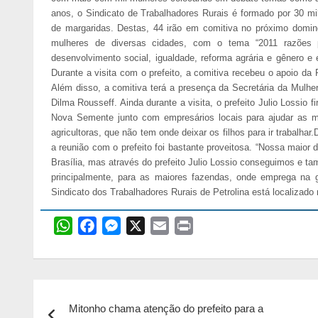
anos, o Sindicato de Trabalhadores Rurais é formado por 30 
de margaridas. Destas, 44 irão em comitiva no próximo doming
mulheres de diversas cidades, com o tema “2011 razões 
desenvolvimento social, igualdade, reforma agrária e gênero e
Durante a visita com o prefeito, a comitiva recebeu o apoio da 
Além disso, a comitiva terá a presença da Secretária da Mulher
Dilma Rousseff. Ainda durante a visita, o prefeito Julio Lossio
Nova Semente junto com empresários locais para ajudar as mu
agricultoras, que não tem onde deixar os filhos para ir trabalha
a reunião com o prefeito foi bastante proveitosa. “Nossa maior d
Brasília, mas através do prefeito Julio Lossio conseguimos e 
principalmente, para as maiores fazendas, onde emprega na 
Sindicato dos Trabalhadores Rurais de Petrolina está localizad
W
F
M
X
E
P
h
a
e
m
r
a
c
s
a
i
t
e
s
i
n
Navegação
s
b
e
l
t
Mitonho chama atenção do prefeito para a
A
o
n