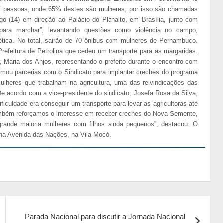
mil pessoas, onde 65% destes são mulheres, por isso são chamadas
o (14) em direção ao Palácio do Planalto, em Brasília, junto com
para marchar”, levantando questões como violência no campo,
 ética. No total, sairão de 70 ônibus com mulheres de Pernambuco.
Prefeitura de Petrolina que cedeu um transporte para as margaridas.
, Maria dos Anjos, representando o prefeito durante o encontro com
 firmou parcerias com o Sindicato para implantar creches do programa
lheres que trabalham na agricultura, uma das reivindicações das
r.De acordo com a vice-presidente do sindicato, Josefa Rosa da Silva,
ificuldade era conseguir um transporte para levar as agricultoras até
também reforçamos o interesse em receber creches do Nova Semente,
grande maioria mulheres com filhos ainda pequenos”, destacou. O
o na Avenida das Nações, na Vila Mocó.
Parada Nacional para discutir a Jornada Nacional