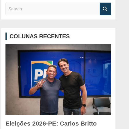
S
e
a
r
c
COLUNAS RECENTES
h
Eleições 2026-PE: Carlos Britto