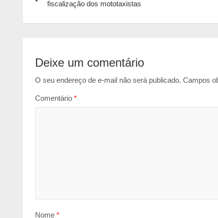
de
fiscalização dos mototaxistas
p
o
g
Post
p
k
e
r
Deixe um comentário
O seu endereço de e-mail não será publicado.
Campos ob
Comentário
*
Nome
*