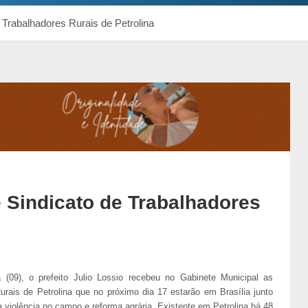
e Trabalhadores Rurais de Petrolina
e Sindicato de Trabalhadores
a (09), o prefeito Julio Lossio recebeu no Gabinete Municipal as
rais de Petrolina que no próximo dia 17 estarão em Brasília junto
iolência no campo e reforma agrária. Existente em Petrolina há 48