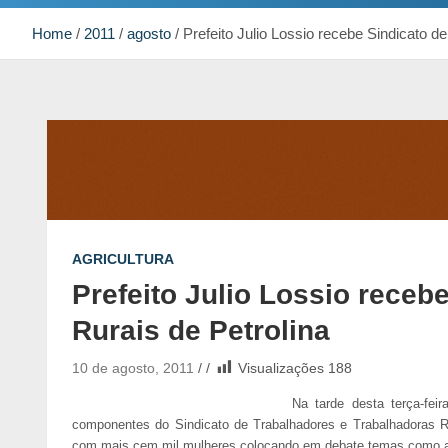
Home
2011
agosto
Prefeito Julio Lossio recebe Sindicato d
AGRICULTURA
Prefeito Julio Lossio receb
Rurais de Petrolina
10 de agosto, 2011
Visualizações
188
Na tarde desta terça-feir
componentes do Sindicato de Trabalhadores e Trabalhadoras Ru
com mais cem mil mulheres colocando em debate temas como a v