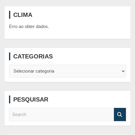
CLIMA
Erro ao obter dados.
CATEGORIAS
Categorias
PESQUISAR
S
e
a
r