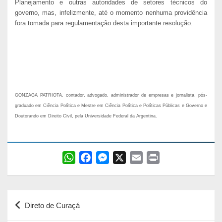
Planejamento e outras autoridades de setores técnicos do
governo, mas, infelizmente, até o momento nenhuma providência
fora tomada para regulamentação desta importante resolução.
GONZAGA PATRIOTA, contador, advogado, administrador de empresas e jornalista, pós-
graduado em Ciência Política e Mestre em Ciência Política e Políticas Públicas e Governo e
Doutorando em Direito Civil, pela Universidade Federal da Argentina.
W
F
M
X
E
P
h
a
e
m
r
a
c
s
a
i
Navegação
t
e
s
i
n
Direto de Curaçá
s
b
e
l
t
de
A
o
n