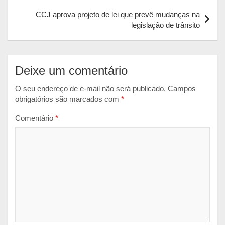
Post
p
o
g
CCJ aprova projeto de lei que prevê mudanças na
legislação de trânsito
p
k
e
r
Deixe um comentário
O seu endereço de e-mail não será publicado.
Campos
obrigatórios são marcados com
*
Comentário
*