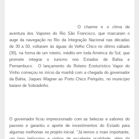
O charme e o clima de
aventura dos Vapores do Rio São Francisco, que marcaram o
auge da navegação no Rio da Integração Nacional nas décadas
de
30 a
50, voltaram às águas do Velho Chico no último sábado
(30), na forma de um roteiro, inédito
em toda América
do Sul, que
promete integrar o turismo nos Estados de Bahia e
Pernambuco.
O lançamento do Roteiro Enoturístico Vapor do
Vinho começou no início da manhã com a chegada do governador
da Bahia, Jaques Wagner ao Porto Chico Periquito, no município
baiano de Sobradinho.
O governador ficou impressionado com as belezas e sabores do
passeio e garantiu o aporte de investimentos do Estado para
algumas melhorias no projeto inicial. “Já temos o mais importante,
um lago belíssimo e vinhos de excelente qualidade, além da