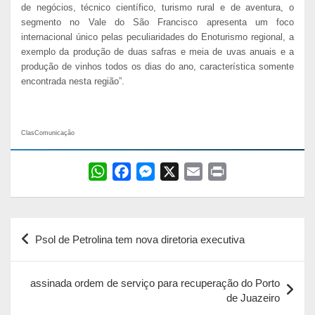
de negócios, técnico científico, turismo rural e de aventura, o
segmento no Vale do São Francisco apresenta um foco
internacional único pelas peculiaridades do Enoturismo regional, a
exemplo da produção de duas safras e meia de uvas anuais e a
produção de vinhos todos os dias do ano, característica somente
encontrada nesta região”.
ClasComunicação
W
F
M
X
E
P
h
a
e
m
r
a
c
s
a
i
Navegação
t
e
s
i
n
Psol de Petrolina tem nova diretoria executiva
s
b
e
l
t
de
A
o
n
Post
p
o
g
assinada ordem de serviço para recuperação do Porto
de Juazeiro
p
k
e