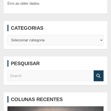
Erro ao obter dados.
CATEGORIAS
Categorias
PESQUISAR
S
e
a
r
c
COLUNAS RECENTES
h