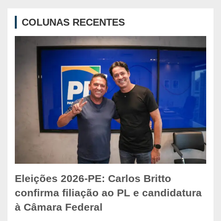
r
c
COLUNAS RECENTES
h
Eleições 2026-PE: Carlos Britto
confirma filiação ao PL e candidatura
à Câmara Federal