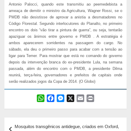
Antonio Palocci, quando este transmitiu ao peemedebista a
ameaça de demitir o ministro da Agricultura, Wagner Rossi, se o
PMDB não desistisse de aprovar a anistia a desmatadores no
Código Florestal. Segundo interlocutores do Planalto, no primeiro
encontro os dois “vão tirar a pintura de guerra”, ou seja, tentarão
apaziguar os ânimos entre governo e PMDB . A estratégia é
ambos aparecerem sorridentes na passagem do cargo. No
sábado, ela deu o primeiro passo para acabar com a tensão ao
ligar para Temer. Para mostrar que está no comando do governo
depois da intervenção branca do ex-presidente Lula, na semana
passada, além do encontro com o PMDB, a presidente Dilma
reunirá, terça-feira, governadores e prefeitos de capitais onde
serão realizados jogos da Copa de 2014. (O Globo)
W
F
M
X
E
P
h
a
e
m
r
a
c
s
a
i
Navegação
t
e
s
i
n
Mosquitos transgênicos antidegue, criados em Oxford,
s
b
e
l
t