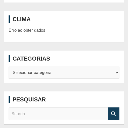
CLIMA
Erro ao obter dados.
CATEGORIAS
Categorias
PESQUISAR
S
e
a