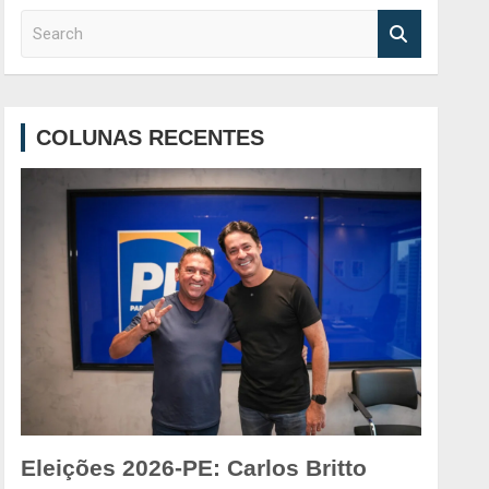
S
e
a
r
c
COLUNAS RECENTES
h
Eleições 2026-PE: Carlos Britto