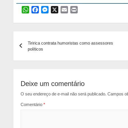
W
F
M
X
E
P
h
a
e
m
r
a
c
s
a
i
t
e
s
i
n
Navegação
s
b
e
l
t
Tiririca contrata humoristas como assessores
de
A
o
n
políticos
p
o
g
Post
p
k
e
r
Deixe um comentário
O seu endereço de e-mail não será publicado.
Campos ob
Comentário
*