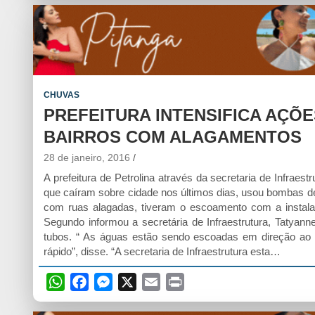
a
c
s
a
i
t
e
s
i
n
s
b
e
l
t
A
o
n
p
o
g
CHUVAS
p
k
e
PREFEITURA INTENSIFICA AÇÕ
r
BAIRROS COM ALAGAMENTOS
28 de janeiro, 2016
A prefeitura de Petrolina através da secretaria de Infrae
que caíram sobre cidade nos últimos dias, usou bombas 
com ruas alagadas, tiveram o escoamento com a instala
Segundo informou a secretária de Infraestrutura, Tatya
tubos. “ As águas estão sendo escoadas em direção ao
rápido”, disse. “A secretaria de Infraestrutura esta…
W
F
M
X
E
P
h
a
e
m
r