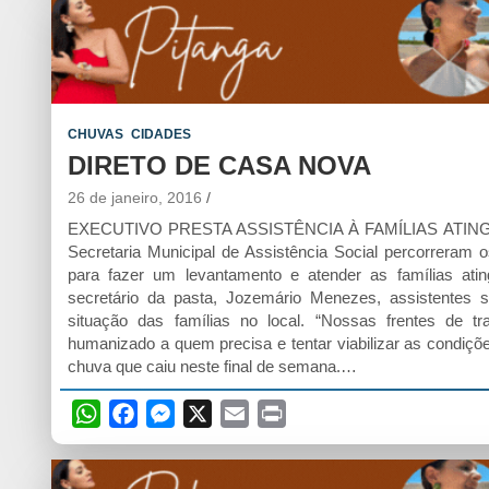
a
c
s
a
i
t
e
s
i
n
s
b
e
l
t
A
o
n
p
o
g
CHUVAS
CIDADES
p
k
e
DIRETO DE CASA NOVA
r
26 de janeiro, 2016
EXECUTIVO PRESTA ASSISTÊNCIA À FAMÍLIAS ATINGID
Secretaria Municipal de Assistência Social percorreram
para fazer um levantamento e atender as famílias ati
secretário da pasta, Jozemário Menezes, assistentes so
situação das famílias no local. “Nossas frentes de t
humanizado a quem precisa e tentar viabilizar as condiç
chuva que caiu neste final de semana.…
W
F
M
X
E
P
h
a
e
m
r
a
c
s
a
i