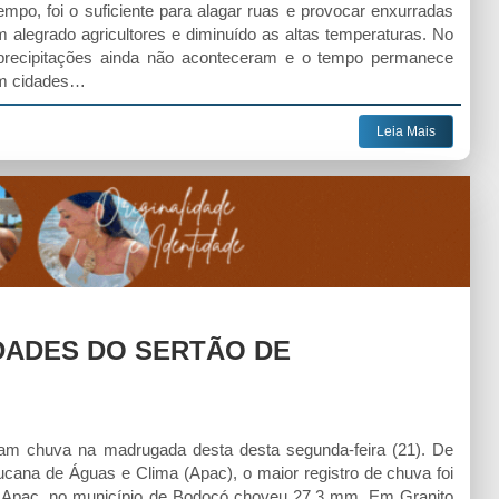
po, foi o suficiente para alagar ruas e provocar enxurradas
 alegrado agricultores e diminuído as altas temperaturas. No
precipitações ainda não aconteceram e o tempo permanece
 em cidades…
Leia Mais
DADES DO SERTÃO DE
am chuva na madrugada desta desta segunda-feira (21). De
cana de Águas e Clima (Apac), o maior registro de chuva foi
a Apac, no município de Bodocó choveu 27,3 mm. Em Granito