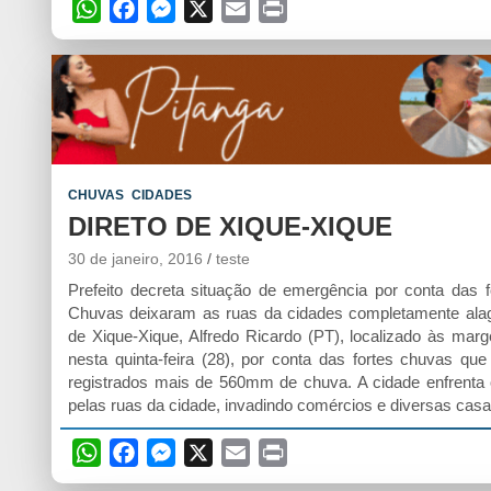
W
F
M
X
E
P
h
a
e
m
r
a
c
s
a
i
t
e
s
i
n
s
b
e
l
t
A
o
n
p
o
g
CHUVAS
CIDADES
p
k
e
DIRETO DE XIQUE-XIQUE
r
30 de janeiro, 2016
teste
Prefeito decreta situação de emergência por conta das 
Chuvas deixaram as ruas da cidades completamente alag
de Xique-Xique, Alfredo Ricardo (PT), localizado às ma
nesta quinta-feira (28), por conta das fortes chuvas qu
registrados mais de 560mm de chuva. A cidade enfrenta 
pelas ruas da cidade, invadindo comércios e diversas ca
W
F
M
X
E
P
h
a
e
m
r