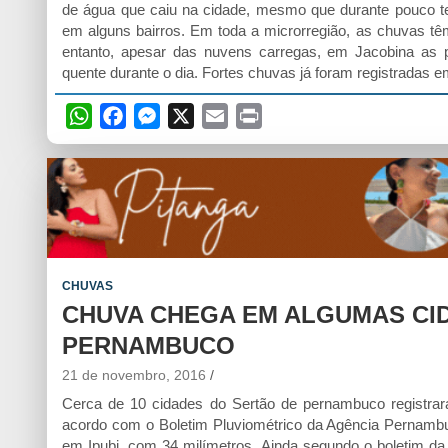
de água que caiu na cidade, mesmo que durante pouco tem
em alguns bairros. Em toda a microrregião, as chuvas têm
entanto, apesar das nuvens carregas, em Jacobina as 
quente durante o dia. Fortes chuvas já foram registradas
W
F
M
X
E
P
h
a
e
m
r
a
c
s
a
i
t
e
s
i
n
s
b
e
l
t
A
o
n
p
o
g
CHUVAS
p
k
e
CHUVA CHEGA EM ALGUMAS CI
r
PERNAMBUCO
21 de novembro, 2016
Cerca de 10 cidades do Sertão de pernambuco registrar
acordo com o Boletim Pluviométrico da Agência Pernambu
em Ipubi, com 34 milímetros. Ainda segundo o boletim d