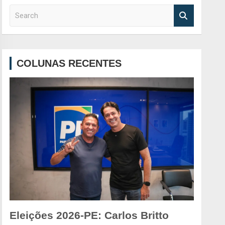
S
e
a
r
c
COLUNAS RECENTES
h
Eleições 2026-PE: Carlos Britto