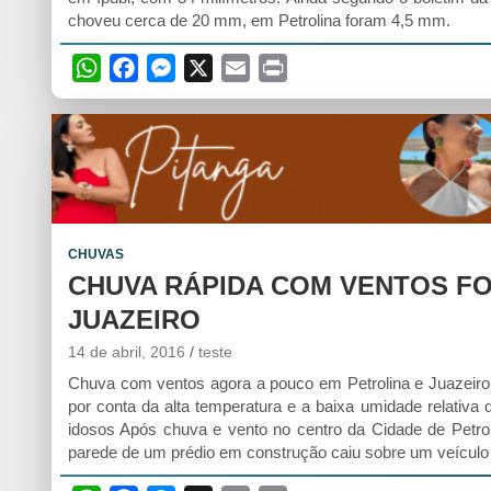
choveu cerca de 20 mm, em Petrolina foram 4,5 mm.
W
F
M
X
E
P
h
a
e
m
r
a
c
s
a
i
t
e
s
i
n
s
b
e
l
t
A
o
n
p
o
g
CHUVAS
p
k
e
CHUVA RÁPIDA COM VENTOS FO
r
JUAZEIRO
14 de abril, 2016
teste
Chuva com ventos agora a pouco em Petrolina e Juazeiro,
por conta da alta temperatura e a baixa umidade relativa 
idosos Após chuva e vento no centro da Cidade de Petrol
parede de um prédio em construção caiu sobre um veícul