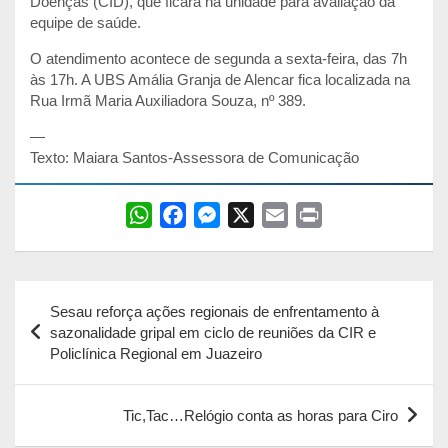
Doenças (CID), que ficará na unidade para avaliação da
equipe de saúde.
O atendimento acontece de segunda a sexta-feira, das 7h
às 17h. A UBS Amália Granja de Alencar fica localizada na
Rua Irmã Maria Auxiliadora Souza, nº 389.
—
Texto: Maiara Santos-Assessora de Comunicação
W
F
M
X
E
P
h
a
e
m
r
a
c
s
a
i
Navegação
t
e
s
i
n
Sesau reforça ações regionais de enfrentamento à
s
b
e
l
t
de
sazonalidade gripal em ciclo de reuniões da CIR e
A
o
n
Policlínica Regional em Juazeiro
Post
p
o
g
p
k
e
Tic,Tac…Relógio conta as horas para Ciro
r