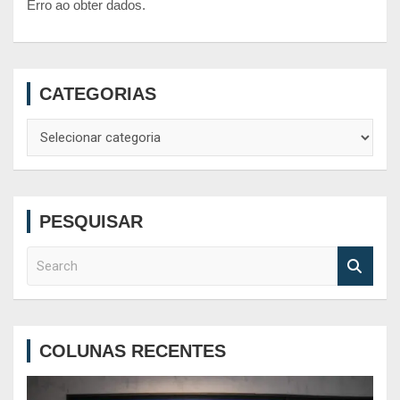
Erro ao obter dados.
CATEGORIAS
Categorias
PESQUISAR
S
e
a
r
c
COLUNAS RECENTES
h