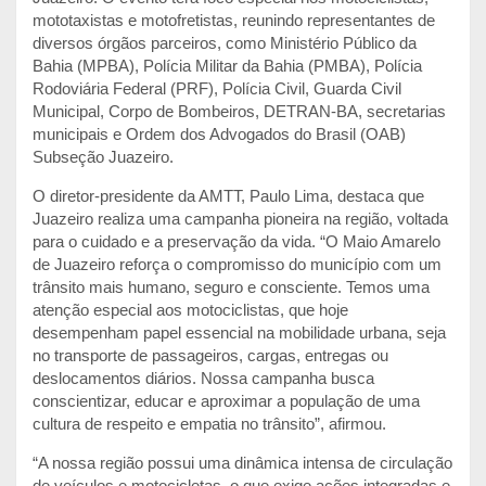
mototaxistas e motofretistas, reunindo representantes de
diversos órgãos parceiros, como Ministério Público da
Bahia (MPBA), Polícia Militar da Bahia (PMBA), Polícia
Rodoviária Federal (PRF), Polícia Civil, Guarda Civil
Municipal, Corpo de Bombeiros, DETRAN-BA, secretarias
municipais e Ordem dos Advogados do Brasil (OAB)
Subseção Juazeiro.
O diretor-presidente da AMTT, Paulo Lima, destaca que
Juazeiro realiza uma campanha pioneira na região, voltada
para o cuidado e a preservação da vida. “O Maio Amarelo
de Juazeiro reforça o compromisso do município com um
trânsito mais humano, seguro e consciente. Temos uma
atenção especial aos motociclistas, que hoje
desempenham papel essencial na mobilidade urbana, seja
no transporte de passageiros, cargas, entregas ou
deslocamentos diários. Nossa campanha busca
conscientizar, educar e aproximar a população de uma
cultura de respeito e empatia no trânsito”, afirmou.
“A nossa região possui uma dinâmica intensa de circulação
de veículos e motocicletas, o que exige ações integradas e