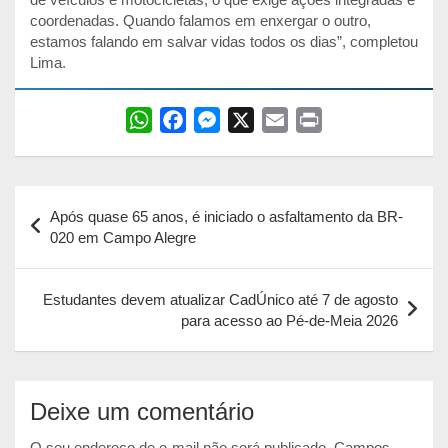
coordenadas. Quando falamos em enxergar o outro,
estamos falando em salvar vidas todos os dias”, completou
Lima.
W
F
M
X
E
P
h
a
e
m
r
a
c
s
a
i
Navegação
t
e
s
i
n
Após quase 65 anos, é iniciado o asfaltamento da BR-
s
b
e
l
t
de
020 em Campo Alegre
A
o
n
Post
p
o
g
Estudantes devem atualizar CadÚnico até 7 de agosto
p
k
e
para acesso ao Pé-de-Meia 2026
r
Deixe um comentário
O seu endereço de e-mail não será publicado.
Campos