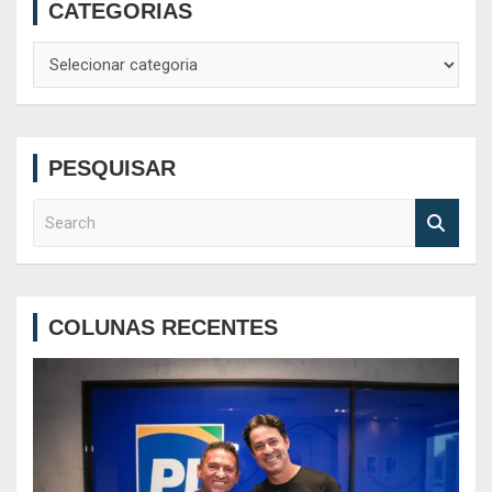
CATEGORIAS
Categorias
PESQUISAR
S
e
a
r
c
COLUNAS RECENTES
h