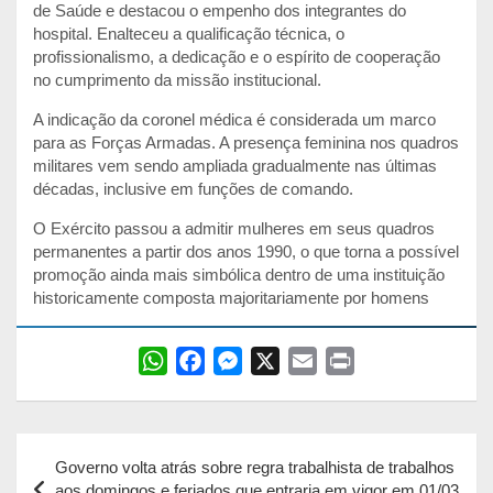
de Saúde e destacou o empenho dos integrantes do
hospital. Enalteceu a qualificação técnica, o
profissionalismo, a dedicação e o espírito de cooperação
no cumprimento da missão institucional.
A indicação da coronel médica é considerada um marco
para as Forças Armadas. A presença feminina nos quadros
militares vem sendo ampliada gradualmente nas últimas
décadas, inclusive em funções de comando.
O Exército passou a admitir mulheres em seus quadros
permanentes a partir dos anos 1990, o que torna a possível
promoção ainda mais simbólica dentro de uma instituição
historicamente composta majoritariamente por homens
W
F
M
X
E
P
h
a
e
m
r
a
c
s
a
i
Navegação
t
e
s
i
n
Governo volta atrás sobre regra trabalhista de trabalhos
s
b
e
l
t
de
aos domingos e feriados que entraria em vigor em 01/03