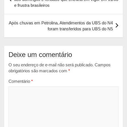
A
o
n
e frustra brasileiros
Post
p
o
g
p
k
e
Após chuvas em Petrolina, Atendimentos da UBS do N4
r
foram transferidos para UBS do N5
Deixe um comentário
O seu endereço de e-mail não será publicado.
Campos
obrigatórios são marcados com
*
Comentário
*