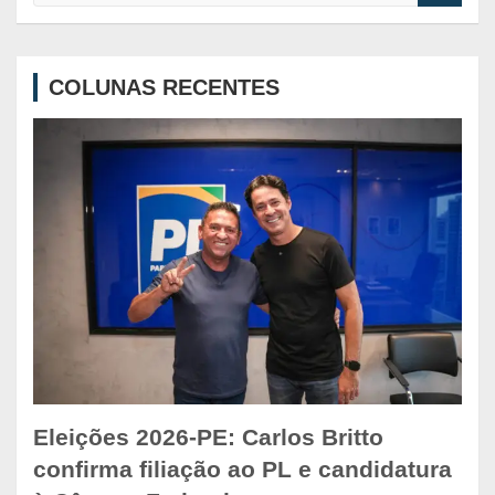
a
r
c
COLUNAS RECENTES
h
Eleições 2026-PE: Carlos Britto
confirma filiação ao PL e candidatura