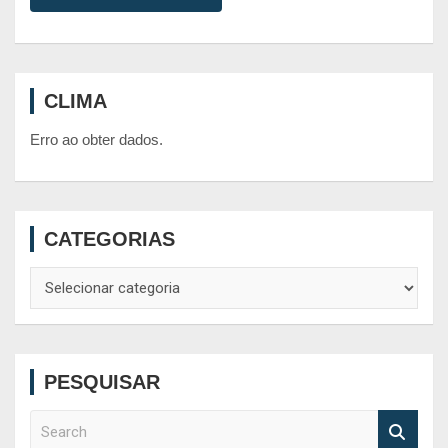
CLIMA
Erro ao obter dados.
CATEGORIAS
Categorias
PESQUISAR
S
e