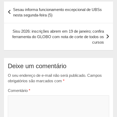
Navegação
t
e
s
i
n
Sesau informa funcionamento excepcional de UBSs
s
b
e
l
t
de
nesta segunda-feira (5)
A
o
n
Post
p
o
g
Sisu 2026: inscrições abrem em 19 de janeiro; confira
p
k
e
ferramenta do GLOBO com nota de corte de todos os
r
cursos
Deixe um comentário
O seu endereço de e-mail não será publicado.
Campos
obrigatórios são marcados com
*
Comentário
*