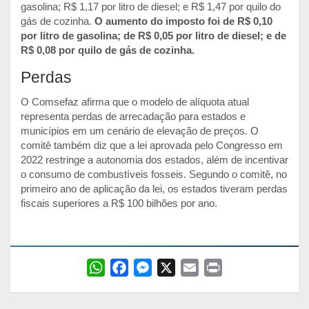
gasolina; R$ 1,17 por litro de diesel; e R$ 1,47 por quilo do
gás de cozinha.
O aumento do imposto foi de R$ 0,10
por litro de gasolina; de R$ 0,05 por litro de diesel; e de
R$ 0,08 por quilo de gás de cozinha.
Perdas
O Comsefaz afirma que o modelo de alíquota atual
representa perdas de arrecadação para estados e
municípios em um cenário de elevação de preços. O
comitê também diz que a lei aprovada pelo Congresso em
2022 restringe a autonomia dos estados, além de incentivar
o consumo de combustíveis fosseis. Segundo o comitê, no
primeiro ano de aplicação da lei, os estados tiveram perdas
fiscais superiores a R$ 100 bilhões por ano.
W
F
M
X
E
P
h
a
e
m
r
a
c
s
a
i