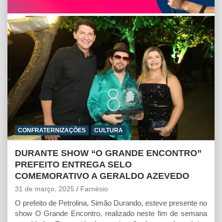
A
o
n
p
o
g
p
k
e
r
CONFRATERNIZAÇÕES
CULTURA
DURANTE SHOW “O GRANDE ENCONTRO”
PREFEITO ENTREGA SELO
COMEMORATIVO A GERALDO AZEVEDO
31 de março, 2025
Farnésio
O prefeito de Petrolina, Simão Durando, esteve presente no
show O Grande Encontro, realizado neste fim de semana