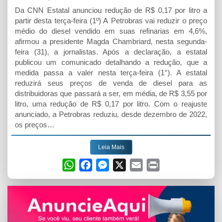
Da CNN Estatal anunciou redução de R$ 0,17 por litro a
partir desta terça-feira (1º) A Petrobras vai reduzir o preço
médio do diesel vendido em suas refinarias em 4,6%,
afirmou a presidente Magda Chambriard, nesta segunda-
feira (31), a jornalistas. Após a declaração, a estatal
publicou um comunicado detalhando a redução, que a
medida passa a valer nesta terça-feira (1°). A estatal
reduzirá seus preços de venda de diesel para as
distribuidoras que passará a ser, em média, de R$ 3,55 por
litro, uma redução de R$ 0,17 por litro. Com o reajuste
anunciado, a Petrobras reduziu, desde dezembro de 2022,
os preços…
Leia Mais
W
F
M
X
E
P
h
a
e
m
r
a
c
s
a
i
t
e
s
i
n
s
b
e
l
t