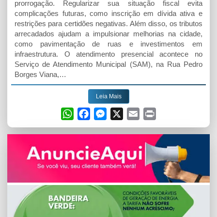
prorrogação. Regularizar sua situação fiscal evita
complicações futuras, como inscrição em dívida ativa e
restrições para certidões negativas. Além disso, os tributos
arrecadados ajudam a impulsionar melhorias na cidade,
como pavimentação de ruas e investimentos em
infraestrutura. O atendimento presencial acontece no
Serviço de Atendimento Municipal (SAM), na Rua Pedro
Borges Viana,…
Leia Mais
W
F
M
X
E
P
h
a
e
m
r
a
c
s
a
i
t
e
s
i
n
s
b
e
l
t
A
o
n
p
o
g
p
k
e
r