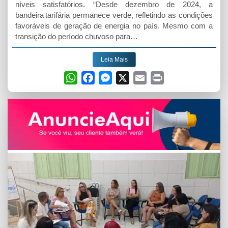
níveis satisfatórios. “Desde dezembro de 2024, a
bandeira tarifária permanece verde, refletindo as condições
favoráveis de geração de energia no país. Mesmo com a
transição do período chuvoso para…
Leia Mais
W
F
M
X
E
P
h
a
e
m
r
a
c
s
a
i
t
e
s
i
n
s
b
e
l
t
A
o
n
p
o
g
p
k
e
r