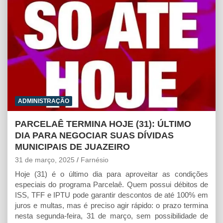
p
k
e
r
ADMINISTRAÇÃO
PARCELAÊ TERMINA HOJE (31): ÚLTIMO
DIA PARA NEGOCIAR SUAS DÍVIDAS
MUNICIPAIS DE JUAZEIRO
31 de março, 2025
Farnésio
Hoje (31) é o último dia para aproveitar as condições
especiais do programa Parcelaê. Quem possui débitos de
ISS, TFF e IPTU pode garantir descontos de até 100% em
juros e multas, mas é preciso agir rápido: o prazo termina
nesta segunda-feira, 31 de março, sem possibilidade de