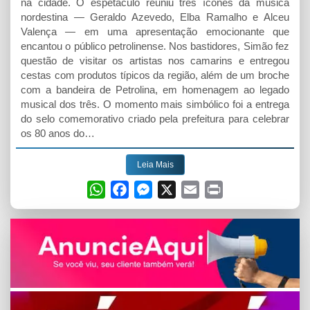
na cidade. O espetáculo reuniu três ícones da música
nordestina — Geraldo Azevedo, Elba Ramalho e Alceu
Valença — em uma apresentação emocionante que
encantou o público petrolinense. Nos bastidores, Simão fez
questão de visitar os artistas nos camarins e entregou
cestas com produtos típicos da região, além de um broche
com a bandeira de Petrolina, em homenagem ao legado
musical dos três. O momento mais simbólico foi a entrega
do selo comemorativo criado pela prefeitura para celebrar
os 80 anos do…
Leia Mais
W
F
M
X
E
P
h
a
e
m
r
a
c
s
a
i
t
e
s
i
n
s
b
e
l
t
A
o
n
p
o
g