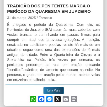
TRADIÇÃO DOS PENITENTES MARCA O
PERÍODO DA QUARESMA EM JUAZEIRO
31 de março, 2025
Farnésio
É chegado o período da Quaresma. Com ele, os
Penitentes de Juazeiro (BA) saem às ruas, cobertos com
vestes brancas e caminhando em passos firmes para
cumprir um ritual que atravessa gerações. A tradição,
enraizada no catolicismo popular, resiste há mais de um
século e segue como uma das expressões de fé mais
antigas da cidade. Entre a Quarta-feira de Cinzas e a
Sexta-feira da Paixão, três vezes por semana, os
penitentes percorrem as ruas em oração, entoando
“benditos”, cânticos de lamento que ecoam na noite. No
percurso, o grupo, em oração pelos mortos, acende velas
em cruzeiros espalhados pela…
Leia Mais
W
F
M
X
E
P
h
a
e
m
r