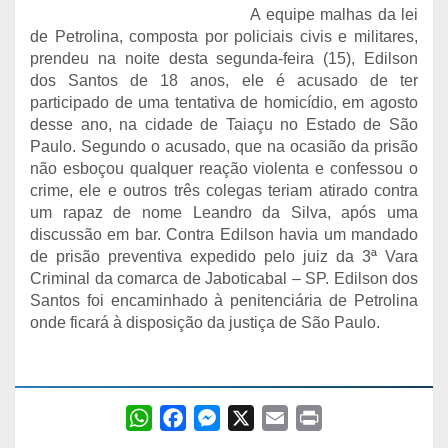
A equipe malhas da lei
de Petrolina, composta por policiais civis e militares,
prendeu na noite desta segunda-feira (15), Edilson
dos Santos de 18 anos, ele é acusado de ter
participado de uma tentativa de homicídio, em agosto
desse ano, na cidade de Taiaçu no Estado de São
Paulo. Segundo o acusado, que na ocasião da prisão
não esboçou qualquer reação violenta e confessou o
crime, ele e outros três colegas teriam atirado contra
um rapaz de nome Leandro da Silva, após uma
discussão em bar. Contra Edilson havia um mandado
de prisão preventiva expedido pelo juiz da 3ª Vara
Criminal da comarca de Jaboticabal – SP. Edilson dos
Santos foi encaminhado à penitenciária de Petrolina
onde ficará à disposição da justiça de São Paulo.
W
F
M
X
E
P
h
a
e
m
r