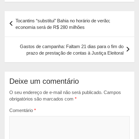
a
c
s
a
i
Navegação
t
e
s
i
n
Tocantins “substitui” Bahia no horário de verão;
s
b
e
l
t
de
economia será de R$ 280 milhões
A
o
n
Post
p
o
g
Gastos de campanha: Faltam 21 dias para o fim do
p
k
e
prazo de prestação de contas à Justiça Eleitoral
r
Deixe um comentário
O seu endereço de e-mail não será publicado.
Campos
obrigatórios são marcados com
*
Comentário
*