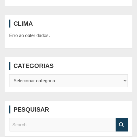
CLIMA
Erro ao obter dados.
CATEGORIAS
Categorias
PESQUISAR
S
e
a