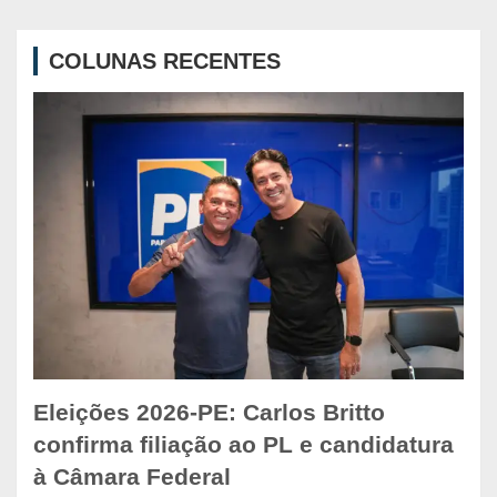
r
c
COLUNAS RECENTES
h
Eleições 2026-PE: Carlos Britto
confirma filiação ao PL e candidatura
à Câmara Federal