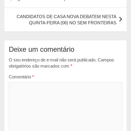
s
b
e
l
t
de
A
o
n
Post
p
o
g
CANDIDATOS DE CASA NOVA DEBATEM NESTA
QUINTA-FEIRA (06) NO SEM FRONTEIRAS
p
k
e
r
Deixe um comentário
O seu endereço de e-mail não será publicado.
Campos
obrigatórios são marcados com
*
Comentário
*