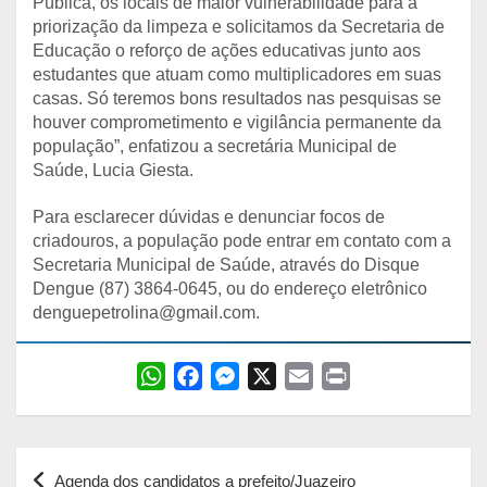
Pública, os locais de maior vulnerabilidade para a
priorização da limpeza e solicitamos da Secretaria de
Educação o reforço de ações educativas junto aos
estudantes que atuam como multiplicadores em suas
casas. Só teremos bons resultados nas pesquisas se
houver comprometimento e vigilância permanente da
população”, enfatizou a secretária Municipal de
Saúde, Lucia Giesta.
Para esclarecer dúvidas e denunciar focos de
criadouros, a população pode entrar em contato com a
Secretaria Municipal de Saúde, através do Disque
Dengue (87) 3864-0645, ou do endereço eletrônico
denguepetrolina@gmail.com.
W
F
M
X
E
P
h
a
e
m
r
a
c
s
a
i
Navegação
t
e
s
i
n
Agenda dos candidatos a prefeito/Juazeiro