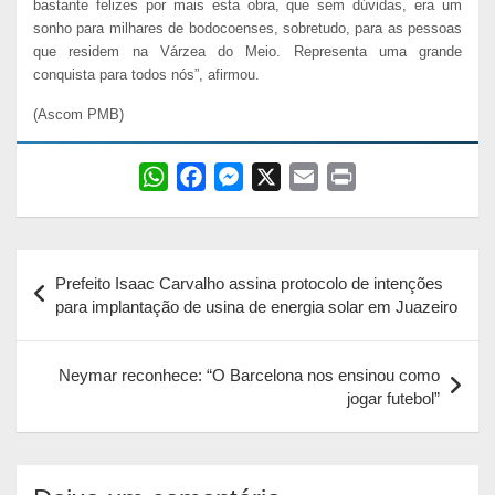
bastante felizes por mais esta obra, que sem dúvidas, era um
sonho para milhares de bodocoenses, sobretudo, para as pessoas
que residem na Várzea do Meio. Representa uma grande
conquista para todos nós”, afirmou.
(Ascom PMB)
W
F
M
X
E
P
h
a
e
m
r
a
c
s
a
i
Navegação
t
e
s
i
n
Prefeito Isaac Carvalho assina protocolo de intenções
s
b
e
l
t
de
para implantação de usina de energia solar em Juazeiro
A
o
n
Post
p
o
g
Neymar reconhece: “O Barcelona nos ensinou como
p
k
e
jogar futebol”
r