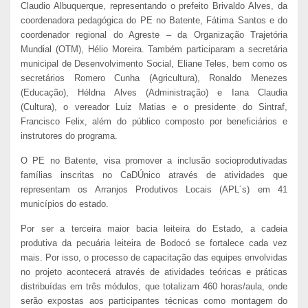
Claudio Albuquerque, representando o prefeito Brivaldo Alves, da
coordenadora pedagógica do PE no Batente, Fátima Santos e do
coordenador regional do Agreste – da Organização Trajetória
Mundial (OTM), Hélio Moreira. Também participaram a secretária
municipal de Desenvolvimento Social, Eliane Teles, bem como os
secretários Romero Cunha (Agricultura), Ronaldo Menezes
(Educação), Héldna Alves (Administração) e Iana Claudia
(Cultura), o vereador Luiz Matias e o presidente do Sintraf,
Francisco Felix, além do público composto por beneficiários e
instrutores do programa.
O PE no Batente, visa promover a inclusão socioprodutivadas
famílias inscritas no CaDÚnico através de atividades que
representam os Arranjos Produtivos Locais (APL´s) em 41
municípios do estado.
Por ser a terceira maior bacia leiteira do Estado, a cadeia
produtiva da pecuária leiteira de Bodocó se fortalece cada vez
mais. Por isso, o processo de capacitação das equipes envolvidas
no projeto acontecerá através de atividades teóricas e práticas
distribuídas em três módulos, que totalizam 460 horas/aula, onde
serão expostas aos participantes técnicas como montagem do