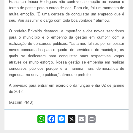
Francisca Inácia Rodrigues não conteve a emoção ao assinar o
termo de posse para o cargo de gari. Para ela, foi um momento de
muita emoção. “É uma certeza de conquistar um emprego que é
seu. Vou assumir o cargo com toda boa vontade,” afirmou.
O prefeito Brivaldo destacou a importância dos novos servidores
para o município e o empenho da gestão em cumprir com a
realização de concursos públicos. “Estamos felizes por empossar
novos concursados para o quadro de servidores do município, os
quais se dedicaram para conquistar suas respectivas vagas
através de muito esforço. Nossa gestão se empenha em realizar
concursos públicos porque é a maneira mais democrática de
ingressar no serviço público,” afirmou o prefeito.
A previsão para entrar em exercício da função é dia 02 de janeiro
de 2012.
(Ascom PMB)
W
F
M
X
E
P
h
a
e
m
r