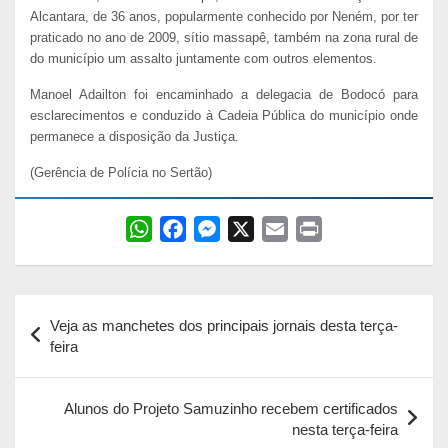
Alcantara, de 36 anos, popularmente conhecido por Neném, por ter
praticado no ano de 2009, sítio massapê, também na zona rural de
do município um assalto juntamente com outros elementos.
Manoel Adailton foi encaminhado a delegacia de Bodocó para
esclarecimentos e conduzido à Cadeia Pública do município onde
permanece a disposição da Justiça.
(Gerência de Polícia no Sertão)
W
F
M
X
E
P
h
a
e
m
r
a
c
s
a
i
Navegação
t
e
s
i
n
Veja as manchetes dos principais jornais desta terça-
s
b
e
l
t
de
feira
A
o
n
Post
p
o
g
Alunos do Projeto Samuzinho recebem certificados
p
k
e
nesta terça-feira
r