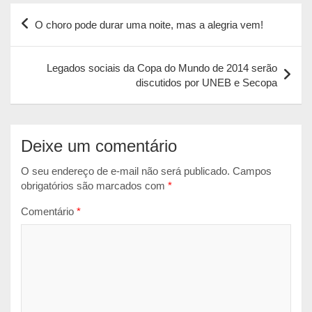
Navegação
t
e
s
i
n
O choro pode durar uma noite, mas a alegria vem!
s
b
e
l
t
de
A
o
n
Post
p
o
g
Legados sociais da Copa do Mundo de 2014 serão
discutidos por UNEB e Secopa
p
k
e
r
Deixe um comentário
O seu endereço de e-mail não será publicado.
Campos
obrigatórios são marcados com
*
Comentário
*