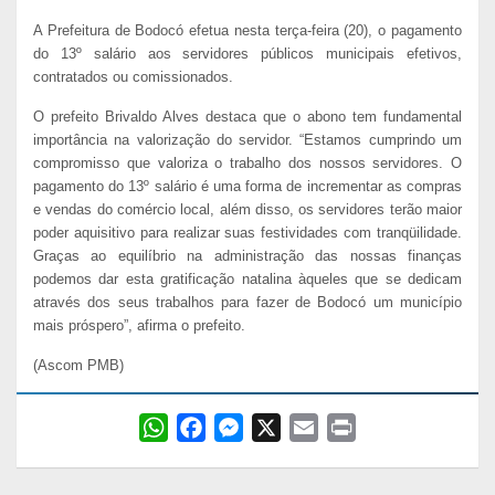
A Prefeitura de Bodocó efetua nesta terça-feira (20), o pagamento
do 13º salário aos servidores públicos municipais efetivos,
contratados ou comissionados.
O prefeito Brivaldo Alves destaca que o abono tem fundamental
importância na valorização do servidor. “Estamos cumprindo um
compromisso que valoriza o trabalho dos nossos servidores. O
pagamento do 13º salário é uma forma de incrementar as compras
e vendas do comércio local, além disso, os servidores terão maior
poder aquisitivo para realizar suas festividades com tranqüilidade.
Graças ao equilíbrio na administração das nossas finanças
podemos dar esta gratificação natalina àqueles que se dedicam
através dos seus trabalhos para fazer de Bodocó um município
mais próspero”, afirma o prefeito.
(Ascom PMB)
W
F
M
X
E
P
h
a
e
m
r
a
c
s
a
i