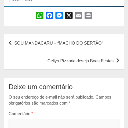
W
F
M
X
E
P
h
a
e
m
r
a
c
s
a
i
Navegação
t
e
s
i
n
SOU MANDACARU – “MACHO DO SERTÃO”
s
b
e
l
t
de
A
o
n
Post
p
o
g
Cellys Pizzaria deseja Boas Festas
p
k
e
r
Deixe um comentário
O seu endereço de e-mail não será publicado.
Campos
obrigatórios são marcados com
*
Comentário
*