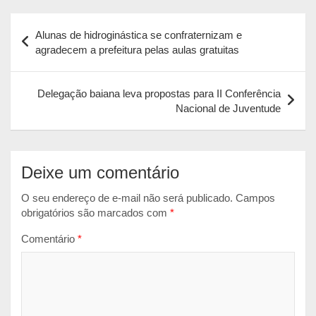
a
c
s
a
i
Navegação
t
e
s
i
n
Alunas de hidroginástica se confraternizam e
s
b
e
l
t
de
agradecem a prefeitura pelas aulas gratuitas
A
o
n
Post
p
o
g
Delegação baiana leva propostas para II Conferência
p
k
e
Nacional de Juventude
r
Deixe um comentário
O seu endereço de e-mail não será publicado.
Campos
obrigatórios são marcados com
*
Comentário
*