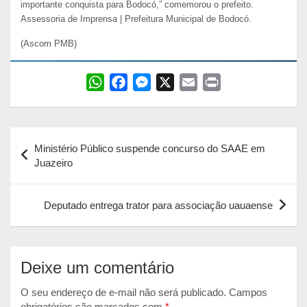
importante conquista para Bodocó,” comemorou o prefeito.
Assessoria de Imprensa | Prefeitura Municipal de Bodocó.
(Ascom PMB)
W
F
M
X
E
P
h
a
e
m
r
a
c
s
a
i
Navegação
t
e
s
i
n
Ministério Público suspende concurso do SAAE em
s
b
e
l
t
de
Juazeiro
A
o
n
Post
p
o
g
Deputado entrega trator para associação uauaense
p
k
e
r
Deixe um comentário
O seu endereço de e-mail não será publicado.
Campos
obrigatórios são marcados com
*