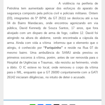
A violência na periferia de
Petrolina tem aumentado apesar dos esforços do aparato de
segurança composto pela polícia civil e policiais militares. Ontem
(03), integrantes do 5º BPM, da GT 26111 se deslocou até a rua
04 do Bairro Mandacaru, onde encontrou agonizando em via
pública, David Kennedy de Souza Santos, 17 anos, que fora
alvejado com um disparo de arma de fogo, calibre 12. David foi
atingindo na altura do abdome, sendo encontrada a cápsula da
arma. Ainda com vida a vítima informou que o elemento que o
atingiu, é conhecido por
“Furiquinho”
e reside na Rua 07 do
mesmo bairro. Uma ambulância do SAMU ainda prestou os
primeiros socorros à vítima, porém, antes de ser removida para o
Hospital de Urgências e Traumas, não resistiu ao ferimento, vindo
a óbito. O IC esteve no local, onde removeu o corpo da vítima
para o IML, enquanto que a GT 26000 conjuntamente com a GATI
26142 iniciaram diligências, no intuito de deter o acusado.