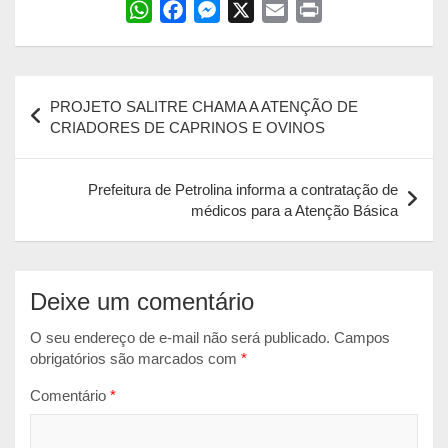
W
F
M
X
E
P
h
a
e
m
r
a
c
s
a
i
Navegação
t
e
s
i
n
PROJETO SALITRE CHAMA A ATENÇÃO DE
s
b
e
l
t
de
CRIADORES DE CAPRINOS E OVINOS
A
o
n
Post
p
o
g
Prefeitura de Petrolina informa a contratação de
p
k
e
médicos para a Atenção Básica
r
Deixe um comentário
O seu endereço de e-mail não será publicado.
Campos
obrigatórios são marcados com
*
Comentário
*