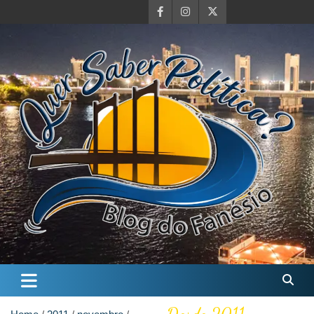
Skip
to
content
Quer Saber Política?
Blog do Farnésio