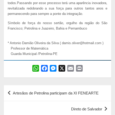
todos.Passando por esse processo terá uma aparência inovadora,
revitalizada redobrando a sua força para outros tantos anos e
permanecendo para sempre a ponte da integração.
Símbolo de força do nosso sertão, orgulho da região do São
Francisco; Petrolina e Juazeiro, Bahia e Pernambuco
* Antonio Damião Oliveira da Silva ( damis.oliver@hotmail.com )
Professor de Matemática
Guarda Municipal /Petrolina-PE
W
F
M
X
E
P
h
a
e
m
r
a
c
s
a
i
Navegação
t
e
s
i
n
Artesãos de Petrolina participam da XI FENEARTE
s
b
e
l
t
de
A
o
n
Post
p
o
g
Direto de Salvador
p
k
e