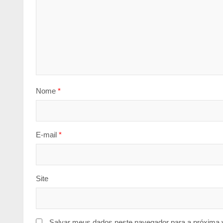
Nome
*
E-mail
*
Site
Salvar meus dados neste navegador para a próxima 