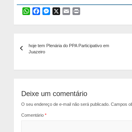
W
F
M
X
E
P
h
a
e
m
r
a
c
s
a
i
t
e
s
i
n
Navegação
s
b
e
l
t
hoje tem Plenária do PPA Participativo em
de
A
o
n
Juazeiro
p
o
g
Post
p
k
e
r
Deixe um comentário
O seu endereço de e-mail não será publicado.
Campos ob
Comentário
*