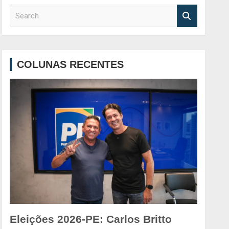
S
e
a
r
c
COLUNAS RECENTES
h
Eleições 2026-PE: Carlos Britto