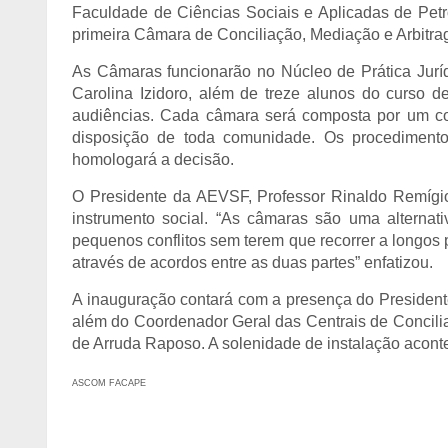
Faculdade de Ciências Sociais e Aplicadas de Petro
primeira Câmara de Conciliação, Mediação e Arbitra
As Câmaras funcionarão no Núcleo de Prática Jur
Carolina Izidoro, além de treze alunos do curso d
audiências. Cada câmara será composta por um con
disposição de toda comunidade. Os procedimento
homologará a decisão.
O Presidente da AEVSF, Professor Rinaldo Remígi
instrumento social. “As câmaras são uma alternat
pequenos conflitos sem terem que recorrer a longos pr
através de acordos entre as duas partes” enfatizou.
A inauguração contará com a presença do Preside
além do Coordenador Geral das Centrais de Concil
de Arruda Raposo. A solenidade de instalação acon
ASCOM FACAPE