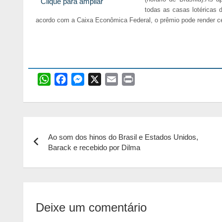
Clique para ampliar
todas as casas lotéricas 
acordo com a Caixa Econômica Federal, o prêmio pode render ce
W
F
M
X
E
P
h
a
e
m
r
a
c
s
a
i
t
e
s
i
n
Navegação
s
b
e
l
t
Ao som dos hinos do Brasil e Estados Unidos,
de
A
o
n
Barack e recebido por Dilma
p
o
g
Post
p
k
e
r
Deixe um comentário