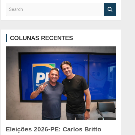
S
e
a
r
c
COLUNAS RECENTES
h
Eleições 2026-PE: Carlos Britto