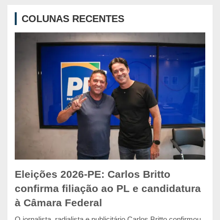
c
COLUNAS RECENTES
h
Eleições 2026-PE: Carlos Britto
confirma filiação ao PL e candidatura
à Câmara Federal
O jornalista, radialista e publicitário Carlos Britto confirmou,