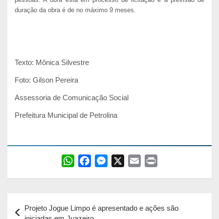
duração da obra é de no máximo 9 meses.
Texto: Mônica Silvestre
Foto: Gilson Pereira
Assessoria de Comunicação Social
Prefeitura Municipal de Petrolina
W
F
M
X
E
P
h
a
e
m
r
a
c
s
a
i
Navegação
t
e
s
i
n
Projeto Jogue Limpo é apresentado e ações são
s
b
e
l
t
de
iniciadas em Juazeiro