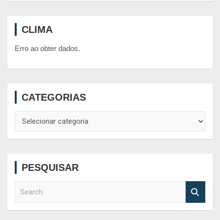
CLIMA
Erro ao obter dados.
CATEGORIAS
Categorias
PESQUISAR
S
e
a
r