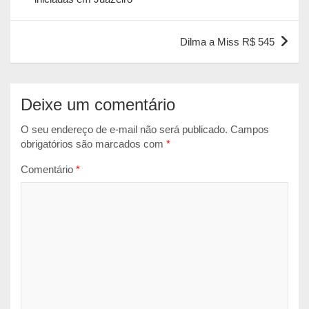
A
o
n
Post
p
o
g
Dilma a Miss R$ 545
p
k
e
r
Deixe um comentário
O seu endereço de e-mail não será publicado.
Campos
obrigatórios são marcados com
*
Comentário
*