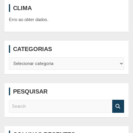
CLIMA
Erro ao obter dados.
CATEGORIAS
Categorias
PESQUISAR
S
e
a
r
c