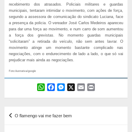
recebimento dos atrasados. Policiais militares e guardas
municipais, tentaram intimidar o movimento, com ações de força,
segundo a assessora de comunicação do sindicato Luciana, face
a presença da policia. O vereador José Carlos Medeiros apareceu
para dar uma força ao movimento, e num carro de som aumentou
a força dos grevistas. No momento guardas municipais
“solicitaram” a retirada do veículo, não sem antes lavrar. O
movimento atinge um momento bastante complicado nas
negociações, com o endurecimento de lado a lado, o que só vai
prejudicar mais ainda as negociações.
Foto:ilustrativa/google
W
F
M
X
E
P
h
a
e
m
r
a
c
s
a
i
Navegação
t
e
s
i
n
O flamengo vai me fazer bem
s
b
e
l
t
de
A
o
n
Post