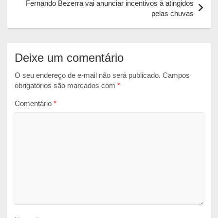
p
o
g
Fernando Bezerra vai anunciar incentivos à atingidos
pelas chuvas
p
k
e
r
Deixe um comentário
O seu endereço de e-mail não será publicado.
Campos
obrigatórios são marcados com
*
Comentário
*