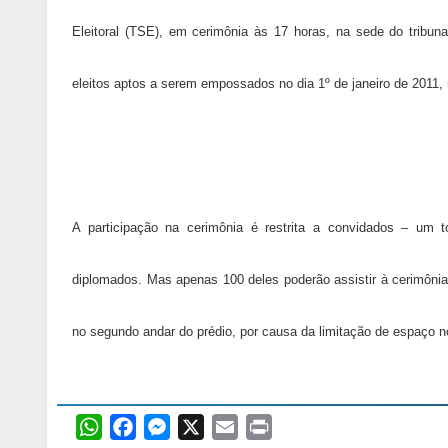
Eleitoral (TSE), em cerimônia às 17 horas, na sede do tribuna
eleitos aptos a serem empossados no dia 1º de janeiro de 2011,
A participação na cerimônia é restrita a convidados – um t
diplomados. Mas apenas 100 deles poderão assistir à cerimônia 
no segundo andar do prédio, por causa da limitação de espaço no
W
F
M
X
E
P