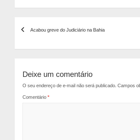
h
a
e
m
r
a
c
s
a
i
t
e
s
i
n
Navegação
s
b
e
l
t
Acabou greve do Judiciário na Bahia
de
A
o
n
p
o
g
Post
p
k
e
r
Deixe um comentário
O seu endereço de e-mail não será publicado.
Campos ob
Comentário
*