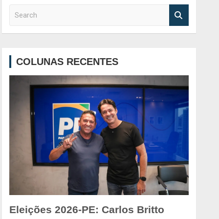
S
e
a
r
c
COLUNAS RECENTES
h
Eleições 2026-PE: Carlos Britto