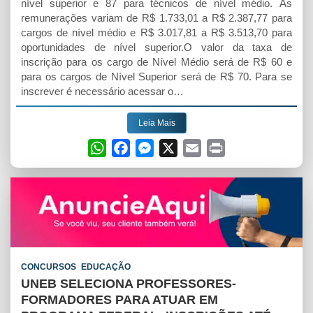
nível superior e 87 para técnicos de nível médio. As
remunerações variam de R$ 1.733,01 a R$ 2.387,77 para
cargos de nível médio e R$ 3.017,81 a R$ 3.513,70 para
oportunidades de nível superior.O valor da taxa de
inscrição para os cargo de Nível Médio será de R$ 60 e
para os cargos de Nível Superior será de R$ 70. Para se
inscrever é necessário acessar o…
Leia Mais
W
F
M
X
E
P
h
a
e
m
r
a
c
s
a
i
t
e
s
i
n
s
b
e
l
t
A
o
n
p
o
g
CONCURSOS
EDUCAÇÃO
p
k
e
UNEB SELECIONA PROFESSORES-
r
FORMADORES PARA ATUAR EM