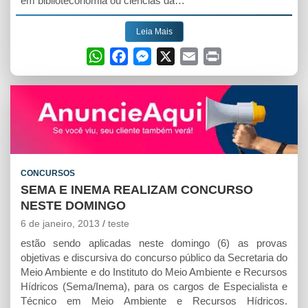
em biblioteconomia ou ciências da…
Leia Mais
W
F
M
X
E
P
h
a
e
m
r
a
c
s
a
i
t
e
s
i
n
s
b
e
l
t
A
o
n
p
o
g
CONCURSOS
p
k
e
SEMA E INEMA REALIZAM CONCURSO
r
NESTE DOMINGO
6 de janeiro, 2013
teste
estão sendo aplicadas neste domingo (6) as provas
objetivas e discursiva do concurso público da Secretaria do
Meio Ambiente e do Instituto do Meio Ambiente e Recursos
Hídricos (Sema/Inema), para os cargos de Especialista e
Técnico em Meio Ambiente e Recursos Hídricos.