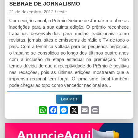
r
SEBRAE DE JORNALISMO
21 de dezembro, 2012
teste
Com edição anual, o Prêmio Sebrae de Jornalismo abre as
inscrições para a sua quinta edição. O prêmio reconhece
trabalhos desenvolvidos para mídias tradicionais como
revistas, jornais, sites e emissoras de rádio e TV de todo o
país. Com a temática voltada para os pequenos negócios,
o trabalho se consolidou ao longo dos últimos quatro anos
com a inclusão da etapa estadual na premiação. “Não
temos dúvida de que a receptividade do Prêmio é positiva
nas redações, pois as últimas edições mostraram que a
imprensa regional tem força. O jornalismo local também
pode chegar ao topo como vencedor nacional ao…
Leia Mais
W
F
M
X
E
P
h
a
e
m
r
a
c
s
a
i
t
e
s
i
n