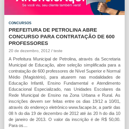
s
b
e
l
t
A
o
n
p
o
g
CONCURSOS
p
k
e
PREFEITURA DE PETROLINA ABRE
r
CONCURSO PARA CONTRATAÇÃO DE 600
PROFESSORES
20 de dezembro, 2012
teste
A Prefeitura Municipal de Petrolina, através da Secretaria
Municipal de Educação, abre seleção simplificada para a
contratação de 600 professores de Nível Superior e Normal
Médio (Magistério), para atuarem nas modalidades de
Educação Infantil, Ensino Fundamental e Atendimento
Educacional Especializado, nas Unidades Escolares da
Rede Municipal de Ensino na Zona Urbana e Rural. As
inscrições devem ser feitas entre os dias 19/12 a 10/01,
através do endereço eletrônico www.facape.br, a partir das
08 h do dia 19 de dezembro de 2012 até às 20 h do dia 10
de janeiro de 2013. O valor da inscrição é de R$ 50,00.
Para os…