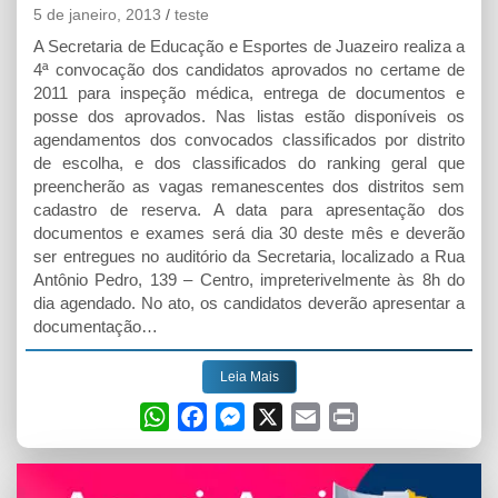
5 de janeiro, 2013
teste
A Secretaria de Educação e Esportes de Juazeiro realiza a
4ª convocação dos candidatos aprovados no certame de
2011 para inspeção médica, entrega de documentos e
posse dos aprovados. Nas listas estão disponíveis os
agendamentos dos convocados classificados por distrito
de escolha, e dos classificados do ranking geral que
preencherão as vagas remanescentes dos distritos sem
cadastro de reserva. A data para apresentação dos
documentos e exames será dia 30 deste mês e deverão
ser entregues no auditório da Secretaria, localizado a Rua
Antônio Pedro, 139 – Centro, impreterivelmente às 8h do
dia agendado. No ato, os candidatos deverão apresentar a
documentação…
Leia Mais
W
F
M
X
E
P
h
a
e
m
r
a
c
s
a
i