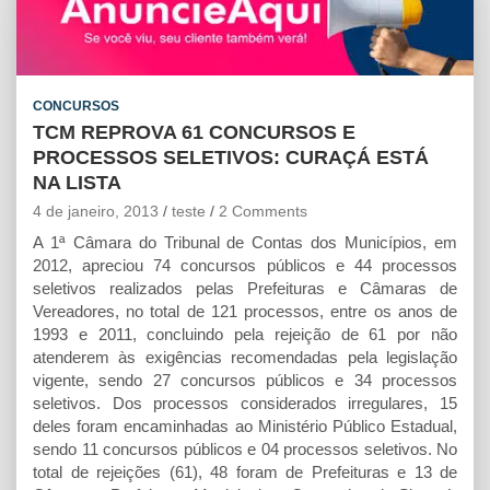
t
e
s
i
n
s
b
e
l
t
A
o
n
p
o
g
CONCURSOS
p
k
e
TCM REPROVA 61 CONCURSOS E
r
PROCESSOS SELETIVOS: CURAÇÁ ESTÁ
NA LISTA
4 de janeiro, 2013
teste
2 Comments
A 1ª Câmara do Tribunal de Contas dos Municípios, em
2012, apreciou 74 concursos públicos e 44 processos
seletivos realizados pelas Prefeituras e Câmaras de
Vereadores, no total de 121 processos, entre os anos de
1993 e 2011, concluindo pela rejeição de 61 por não
atenderem às exigências recomendadas pela legislação
vigente, sendo 27 concursos públicos e 34 processos
seletivos. Dos processos considerados irregulares, 15
deles foram encaminhadas ao Ministério Público Estadual,
sendo 11 concursos públicos e 04 processos seletivos. No
total de rejeições (61), 48 foram de Prefeituras e 13 de