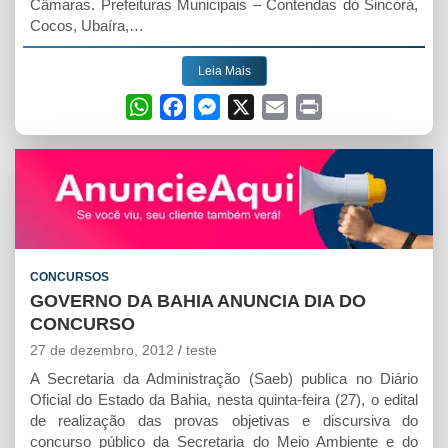
Câmaras. Prefeituras Municipais – Contendas do Sincorá,
Cocos, Ubaíra,…
Leia Mais
W
F
M
X
E
P
h
a
e
m
r
a
c
s
a
i
t
e
s
i
n
s
b
e
l
t
A
o
n
p
o
g
CONCURSOS
p
k
e
GOVERNO DA BAHIA ANUNCIA DIA DO
r
CONCURSO
27 de dezembro, 2012
teste
A Secretaria da Administração (Saeb) publica no Diário
Oficial do Estado da Bahia, nesta quinta-feira (27), o edital
de realização das provas objetivas e discursiva do
concurso público da Secretaria do Meio Ambiente e do