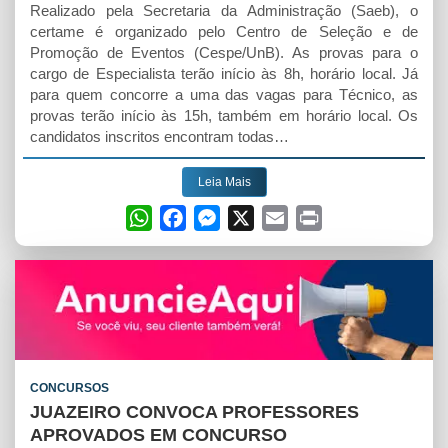
Realizado pela Secretaria da Administração (Saeb), o
certame é organizado pelo Centro de Seleção e de
Promoção de Eventos (Cespe/UnB). As provas para o
cargo de Especialista terão início às 8h, horário local. Já
para quem concorre a uma das vagas para Técnico, as
provas terão início às 15h, também em horário local. Os
candidatos inscritos encontram todas…
Leia Mais
W
F
M
X
E
P
h
a
e
m
r
a
c
s
a
i
t
e
s
i
n
s
b
e
l
t
A
o
n
p
o
g
CONCURSOS
p
k
e
JUAZEIRO CONVOCA PROFESSORES
r
APROVADOS EM CONCURSO