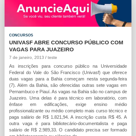
t
e
s
i
n
s
b
e
l
t
A
o
n
p
o
g
CONCURSOS
p
k
e
UNIVASF ABRE CONCURSO PÚBLICO COM
r
VAGAS PARA JUAZEIRO
7 de janeiro, 2013
teste
As inscrições para concurso público na Universidade
Federal do Vale do São Francisco (Univasf) que oferece
duas vagas para a Bahia começam nesta segunda-feira
(7). Além da Bahia, são oferecidas outras sete vagas em
Pernambuco e Piauí. As vagas na Bahia são no campus de
Juazeiro. Uma delas é para técnico em laboratório, com
ênfase em edificações, exige ensino médio
profissionalizante ou médio completo mais curso técnico e
paga salário de R$ 1.821,94. A inscrição custa R$ 45. A
outra vaga é para bibliotecário-documentalista e paga
salário de R$ 2.989,33. O candidato precisa ser formado