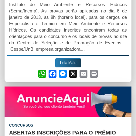
Instituto do Meio Ambiente e Recursos Hídricos
(Sema/Inema). As provas serão aplicadas no dia 6 de
janeiro de 2013, às 8h (horário local), para os cargos de
Especialista e Técnico em Meio Ambiente e Recursos
Hídricos. Os candidatos inscritos encontram todas as
orientações para o concurso e os locais de provas no site
do Centro de Seleção e de Promoção de Eventos –
Cespe/UnB, empresa organizadora…
Leia Mais
W
F
M
X
E
P
h
a
e
m
r
a
c
s
a
i
t
e
s
i
n
s
b
e
l
t
A
o
n
p
o
g
CONCURSOS
p
k
e
ABERTAS INSCRIÇÕES PARA O PRÊMIO