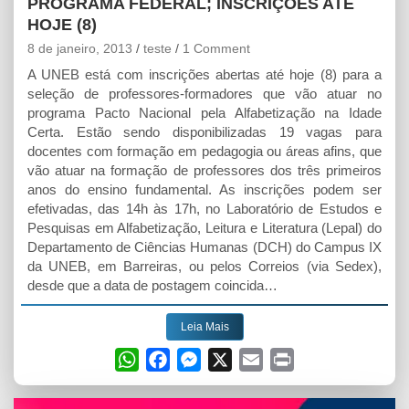
PROGRAMA FEDERAL; INSCRIÇÕES ATÉ
HOJE (8)
8 de janeiro, 2013
teste
1 Comment
A UNEB está com inscrições abertas até hoje (8) para a
seleção de professores-formadores que vão atuar no
programa Pacto Nacional pela Alfabetização na Idade
Certa. Estão sendo disponibilizadas 19 vagas para
docentes com formação em pedagogia ou áreas afins, que
vão atuar na formação de professores dos três primeiros
anos do ensino fundamental. As inscrições podem ser
efetivadas, das 14h às 17h, no Laboratório de Estudos e
Pesquisas em Alfabetização, Leitura e Literatura (Lepal) do
Departamento de Ciências Humanas (DCH) do Campus IX
da UNEB, em Barreiras, ou pelos Correios (via Sedex),
desde que a data de postagem coincida…
Leia Mais
W
F
M
X
E
P
h
a
e
m
r
a
c
s
a
i