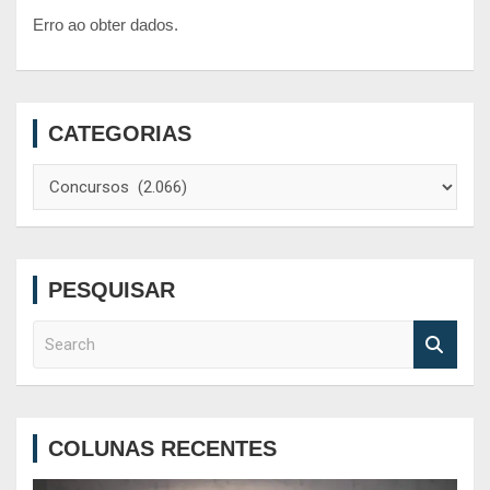
Erro ao obter dados.
CATEGORIAS
Categorias
PESQUISAR
S
e
a
r
c
COLUNAS RECENTES
h