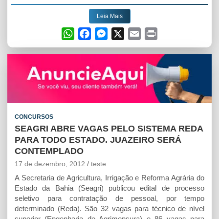
Leia Mais
W
F
M
X
E
P
h
a
e
m
r
a
c
s
a
i
t
e
s
i
n
s
b
e
l
t
A
o
n
p
o
g
CONCURSOS
p
k
e
SEAGRI ABRE VAGAS PELO SISTEMA REDA
r
PARA TODO ESTADO. JUAZEIRO SERÁ
CONTEMPLADO
17 de dezembro, 2012
teste
A Secretaria de Agricultura, Irrigação e Reforma Agrária do
Estado da Bahia (Seagri) publicou edital de processo
seletivo para contratação de pessoal, por tempo
determinado (Reda). São 32 vagas para técnico de nível
superior (Engenharia de Agrimensura) e 86 vagas para