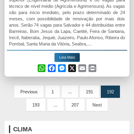
técnico de nível médio (Agrícola e Agrimensura). As vagas
são para início imediato, pelo prazo determinado de 24
meses, com possibilidade de renovação por mais dois
anos. Serão 74 vagas para Salvador e 44 distribuídas entre
Barreiras, Bom Jesus da Lapa, Caetité, Feira de Santana,
Irecê, Itaberaba, Jequié, Juazeiro, Paulo Afonso, Ribeira do
Pombal, Santa Maria da Vitória, Seabra,…
Leia Mais
W
F
M
X
E
P
h
a
e
m
r
a
c
s
a
i
Paginação
t
e
s
i
n
Previous
1
…
191
192
de
s
b
e
l
t
193
…
207
Next
A
o
n
posts
p
o
g
p
k
e
CLIMA
r